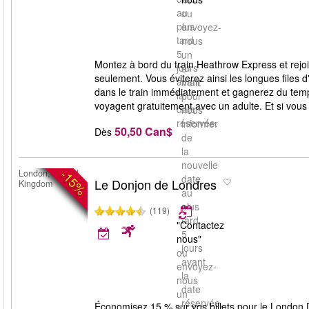
au
ou
plus
envoyez-
tard
nous
5
un
Montez à bord du train Heathrow Express et rejo
jours
e-
seulement. Vous éviterez ainsi les longues files d
avant
mail
dans le train immédiatement et gagnerez du temp
la
pour
voyagent gratuitement avec un adulte. Et si vous op
date
nous
réservée.
informer
50,50 Can$
Dès
de
la
nouvelle
-15%
London, United
date
Le Donjon de Londres
Kingdom
au
plus
(119)
tard
"Contactez
5
nous"
jours
ou
avant
envoyez-
la
nous
date
un
réservée.
Économisez 15 % sur vos billets pour le London D
e-