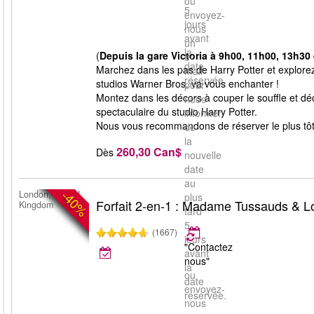
ou
5
envoyez-
jours
nous
avant
un
la
(
Depuis la gare Victoria à 9h00, 11h00, 13h30 
e-
date
Marchez dans les pas de Harry Potter et explorez
mail
réservée.
studios Warner Bros. va vous enchanter !
pour
Montez dans les décors à couper le souffle et déco
nous
spectaculaire du studio Harry Potter.
informer
Nous vous recommandons de réserver le plus tôt p
de
la
260,30 Can$
Dès
nouvelle
date
au
-40%
London, United
plus
Forfait 2-en-1 : Madame Tussauds & 
Kingdom
tard
5
(1667)
jours
"Contactez
avant
nous"
la
ou
date
envoyez-
réservée.
nous