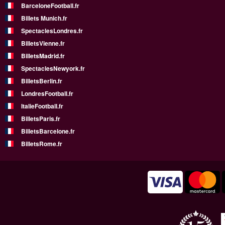
BarceloneFootball.fr
Billets Munich.fr
SpectaclesLondres.fr
BilletsVienne.fr
BilletsMadrid.fr
SpectaclesNewyork.fr
BilletsBerlin.fr
LondresFootball.fr
ItalieFootball.fr
BilletsParis.fr
BilletsBarcelone.fr
BilletsRome.fr