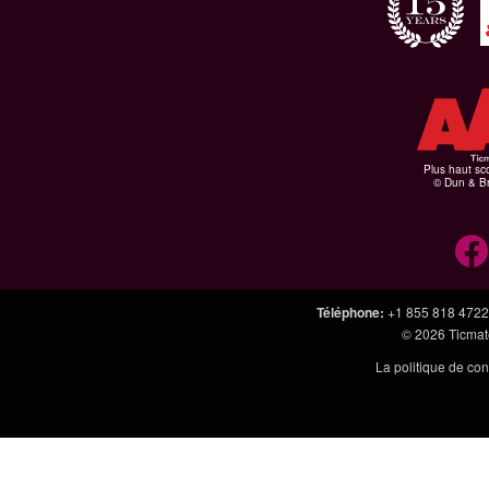
Plus haut sco
© Dun & Br
Téléphone
:
+1 855 818 4722
© 2026
Ticmate
La politique de con