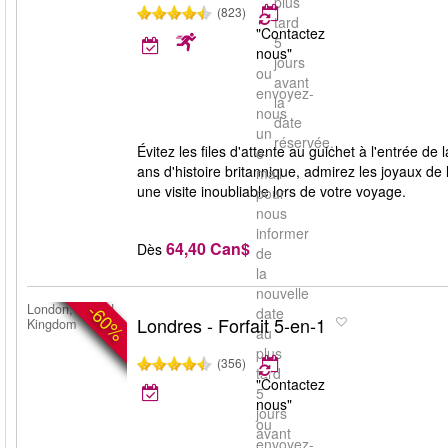
plus
(823)
tard
"Contactez
5
nous"
jours
ou
avant
envoyez-
la
nous
date
un
réservée.
Évitez les files d'attente au guichet à l'entrée d
e-
ans d'histoire britannique, admirez les joyaux de
mail
une visite inoubliable lors de votre voyage.
pour
nous
informer
64,40 Can$
Dès
de
la
nouvelle
-60%
London, United
date
Londres - Forfait 5-en-1
Kingdom
au
plus
(356)
tard
"Contactez
5
nous"
jours
ou
avant
envoyez-