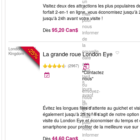
un
Visitez deux des attractions les plus populaire
e-
forfait 2-en-1 en ligne, vous économisez jusqu'à 
mail
jusqu'à 24h avant votre visite !
pour
nous
95,20 Can$
Dès
informer
de
la
-25%
London, United
nouvelle
La grande roue London Eye
Kingdom
date
au
(2967)
plus
"Contactez
tard
nous"
5
ou
jours
envoyez-
avant
nous
la
un
date
Évitez les longues files d'attente au guichet et v
e-
réservée.
également jusqu'à 25 % ! Il s'agit de notre option
mail
visite du London Eye et économiser du temps et de 
pour
smartphone pour profiter de la meilleure vue sur
nous
informer
44,60 Can$
Dès