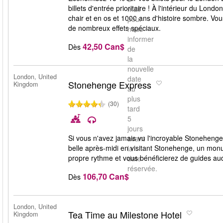
billets d'entrée prioritaire ! À l'intérieur du Lo
mail
chair et en os et 1000 ans d'histoire sombre. Vo
pour
de nombreux effets spéciaux.
nous
informer
42,50 Can$
Dès
de
la
nouvelle
London, United
date
Stonehenge Express
Kingdom
au
plus
(30)
tard
5
jours
Si vous n'avez jamais vu l'incroyable Stonehenge
avant
belle après-midi en visitant Stonehenge, un mon
la
propre rythme et vous bénéficierez de guides audi
date
réservée.
106,70 Can$
Dès
London, United
Tea Time au Milestone Hotel
Kingdom