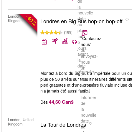
de
la
nouvelle
-40%
London, United
date
Londres en Big Bus hop-on hop-off
Kingdom
au
plus
(189)
tard
"Contactez
5
nous"
jours
ou
avant
envoyez-
la
nous
date
un
réservée.
Montez à bord du Big Bus à impériale pour un ou
e-
plus de 50 arrêts sur trois itinéraires différents si
mail
pied gratuites et d'une croisière fluviale incluse 
pour
n'a jamais été aussi facile !
nous
informer
44,60 Can$
Dès
de
la
nouvelle
London, United
date
La Tour de Londres
Kingdom
au