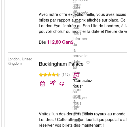
la
nous
date
un
réservée.
Avec notre offre exceptionnelle, vous avez accès
e-
billets par rapport aux prix affichés sur place.
mail
London Eye, l'entrée au Sea Life de Londres, à l'
pour
pouvoir choisir ou modifier la date et l'heure de 
nous
informer
112,80 Can$
Dès
de
la
nouvelle
London, United
date
Buckingham Palace
Kingdom
au
plus
(145)
tard
"Contactez
5
nous"
jours
ou
avant
envoyez-
la
nous
date
un
réservée.
Visitez l'un des derniers palais royaux au monde
e-
Londres ! Cette attraction touristique populaire 
mail
réserver vos billets dès maintenant !
pour