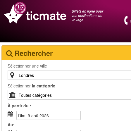
Billets en ligne pour
vos destinations de
voyage
Rechercher
Sélectionner une ville
Sélectionner
la catégorie
À partir du :
dim, 9 aoû 2026
Au: