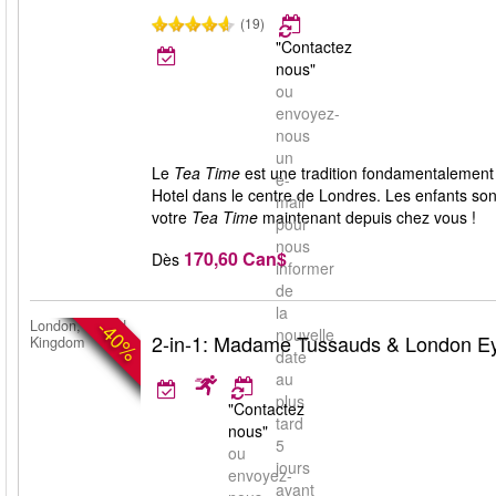
(19)
"Contactez
nous"
ou
envoyez-
nous
un
Le
Tea Time
est une tradition fondamentalement 
e-
Hotel dans le centre de Londres. Les enfants son
mail
votre
Tea Time
maintenant depuis chez vous !
pour
nous
170,60 Can$
Dès
informer
de
la
-40%
London, United
nouvelle
2-in-1: Madame Tussauds & London Ey
Kingdom
date
au
plus
"Contactez
tard
nous"
5
ou
jours
envoyez-
avant