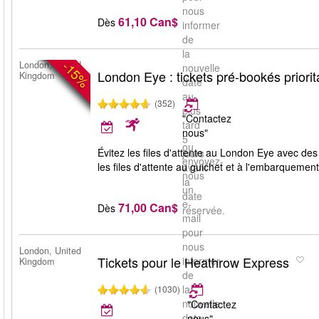
nous
61,10 Can$
Dès
informer
de
la
-15%
London, United
nouvelle
London Eye : tickets pré-bookés priorit
Kingdom
date
au
(352)
plus
"Contactez
tard
nous"
5
ou
Évitez les files d'attente au London Eye avec des 
jours
envoyez-
les files d'attente au guichet et à l'embarquement
avant
nous
la
un
date
e-
71,00 Can$
Dès
réservée.
mail
pour
nous
London, United
Tickets pour le Heathrow Express
informer
Kingdom
de
la
(1030)
nouvelle
"Contactez
date
nous"