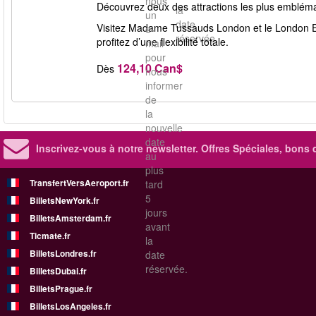
nous
Découvrez deux des attractions les plus emblémat
la
un
date
Visitez Madame Tussauds London et le London Ey
e-
réservée.
profitez d’une flexibilité totale.
mail
pour
124,10 Can$
Dès
nous
informer
de
la
nouvelle
date
Inscrivez-vous à notre newsletter. Offres Spéciales, bons 
au
plus
TransfertVersAeroport.fr
tard
5
BilletsNewYork.fr
jours
BilletsAmsterdam.fr
avant
Ticmate.fr
la
BilletsLondres.fr
date
réservée.
BilletsDubai.fr
BilletsPrague.fr
BilletsLosAngeles.fr