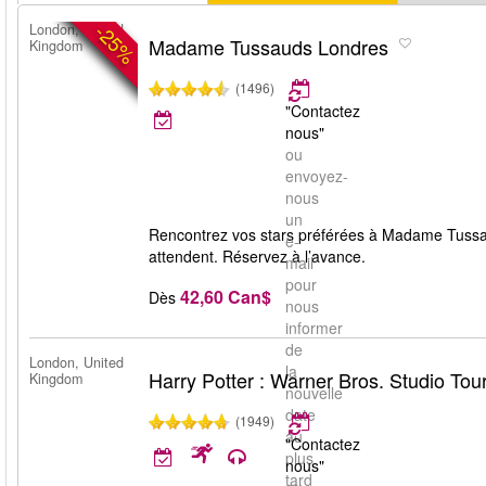
-25%
London, United
Madame Tussauds Londres
Kingdom
(1496)
"Contactez
nous"
ou
envoyez-
nous
un
Rencontrez vos stars préférées à Madame Tussa
e-
attendent. Réservez à l’avance.
mail
pour
42,60 Can$
Dès
nous
informer
de
London, United
la
Harry Potter : Warner Bros. Studio Tou
Kingdom
nouvelle
date
(1949)
au
"Contactez
plus
nous"
tard