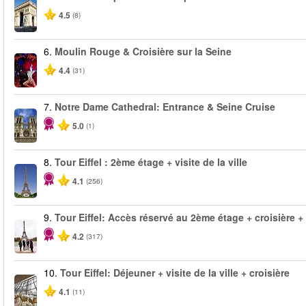
4.5
(8)
6.
Moulin Rouge & Croisière sur la Seine
4.4
(31)
7.
Notre Dame Cathedral: Entrance & Seine Cruise
5.0
(1)
8.
Tour Eiffel : 2ème étage + visite de la ville
4.1
(256)
9.
Tour Eiffel: Accès réservé au 2ème étage + croisière + v
4.2
(317)
10.
Tour Eiffel: Déjeuner + visite de la ville + croisière
4.1
(11)