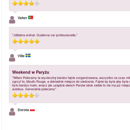
Valter
"Jättebra ordnat. Guiderna var professionella."
Ville
Weekend w Paryżu
"Witam Polecamy ta wycieczkę bardzo fajnie zorganizowana, wszystko na czas mile
zgrzyt to, Moulin Rouge, a dokładnie miejsce do siedzenia. Fajnie by była aby była
było bardzo mało, wręcz jak usiądzie dwóch Panów obok siebie to nie ma już miejsca
autobus. Generalnie polecamy"
Dorota