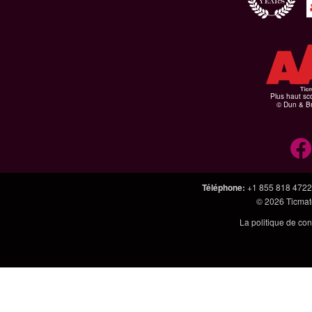
Plus haut sco
© Dun & Br
Téléphone
:
+1 855 818 4722
© 2026
Ticmate
La politique de con