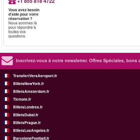
+1 855 818 4722
Vous avez besoin
d'aide pour votre
réservation ?
Nous sommes là
pour répondre à
toutes vos
questions.
Inscrivez-vous à notre newsletter. Offres Spéciales, bons 
TransfertVersAeroport.fr
BilletsNewYork.fr
BilletsAmsterdam.fr
Ticmate.fr
BilletsLondres.fr
BilletsDubai.fr
BilletsPrague.fr
BilletsLosAngeles.fr
BarceloneFootball.fr