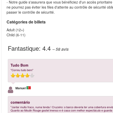
- Notre guide s'assurera que vous bénéficiez d'un accès prioritai
ne pourrez pas éviter les files d'attente au contrôle de sécurité ob
passer le contrôle de sécurité.
Catégories de billets
Adult (12+)
Child (6-11)
Fantastique:
4.4
– 58
avis
Tudo Bom
"Correu tudo bem"
Manuel
comentário
"Jantar muito fraco, numa tenda ! Cruzeiro: o barco deveria ter uma cobertura envid
Quanto ao Moulin Rouge gostei imenso e é casa com melhor espectáculo e guarda r