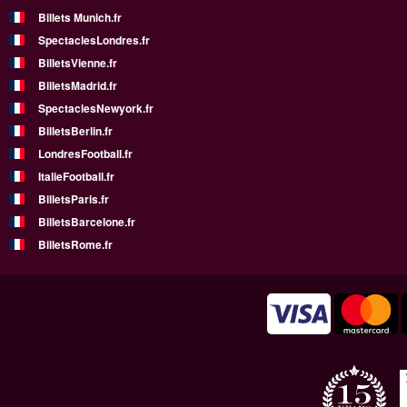
Billets Munich.fr
SpectaclesLondres.fr
BilletsVienne.fr
BilletsMadrid.fr
SpectaclesNewyork.fr
BilletsBerlin.fr
LondresFootball.fr
ItalieFootball.fr
BilletsParis.fr
BilletsBarcelone.fr
BilletsRome.fr