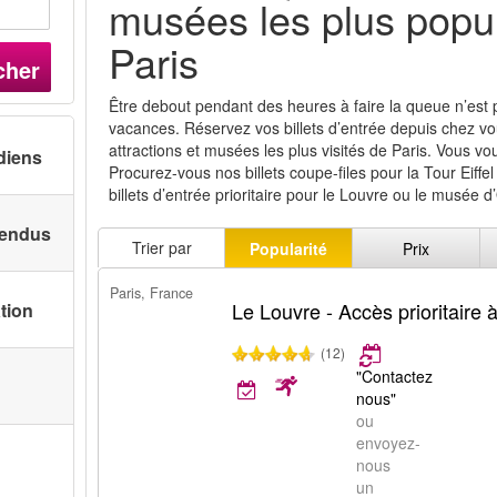
musées les plus popu
Paris
cher
Être debout pendant des heures à faire la queue n’est
vacances. Réservez vos billets d’entrée depuis chez vo
attractions et musées les plus visités de Paris. Vous vo
diens
Procurez-vous nos billets coupe-files pour la Tour Eiffel
billets d’entrée prioritaire pour le Louvre ou le musée d
 vendus
Trier par
Popularité
Prix
Paris, France
Le Louvre - Accès prioritaire
ation
(12)
"Contactez
nous"
ou
envoyez-
nous
un