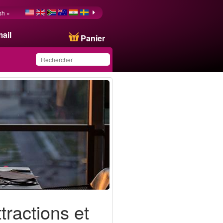
sh »
ail
Panier
Ce produit a été
sauvegardé dans votre
liste.
tractions et