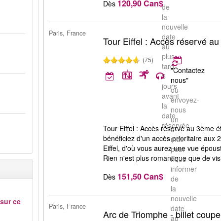
120,90 Can$
Dès
de
la
nouvelle
Paris, France
date
Tour Eiffel : Accès réservé a
au
plus
(75)
tard
"Contactez
5
nous"
jours
ou
avant
envoyez-
la
nous
date
un
réservée.
Tour Eiffel : Accès réservé au 3ème ét
e-
bénéficiez d'un accès prioritaire aux
mail
Eiffel, d'où vous aurez une vue épousto
pour
Rien n'est plus romantique que de visit
nous
informer
151,50 Can$
Dès
de
la
nouvelle
 sur ce
Paris, France
date
Arc de Triomphe - billet coupe-
au