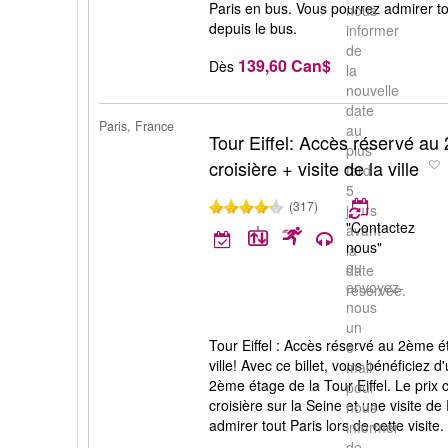
Paris en bus. Vous pourrez admirer tou
nous
depuis le bus.
informer
de
139,60 Can$
Dès
la
nouvelle
date
Paris, France
au
Tour Eiffel: Accès réservé a
plus
croisière + visite de la ville
tard
5
(317)
jours
"Contactez
avant
nous"
la
ou
date
envoyez-
réservée.
nous
un
Tour Eiffel : Accès réservé au 2ème ét
e-
ville! Avec ce billet, vous bénéficiez d
mail
2ème étage de la Tour Eiffel. Le pri
pour
croisière sur la Seine et une visite d
nous
admirer tout Paris lors de cette visite.
informer
de