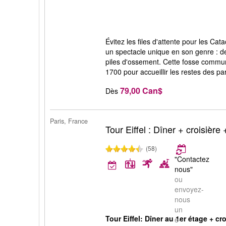
Évitez les files d'attente pour les C
un spectacle unique en son genre : de
piles d'ossement. Cette fosse commu
1700 pour accueillir les restes des pa
79,00 Can$
Dès
Paris, France
Tour Eiffel : Dîner + croisièr
(58)
"Contactez
nous"
ou
envoyez-
nous
un
Tour Eiffel: Dîner au 1er étage + c
e-