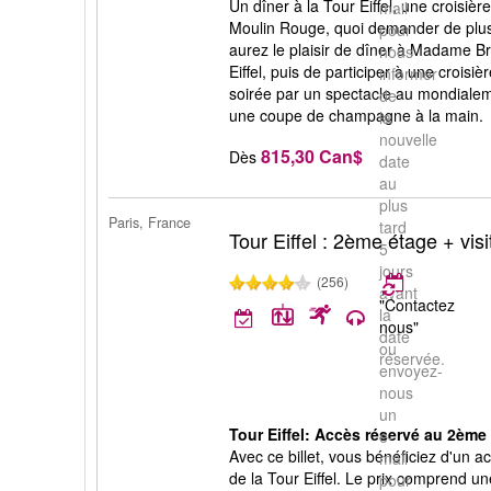
Un dîner à la Tour Eiffel, une croisièr
mail
Moulin Rouge, quoi demander de plus
pour
aurez le plaisir de dîner à Madame Br
nous
Eiffel, puis de participer à une croisiè
informer
soirée par un spectacle au mondiale
de
une coupe de champagne à la main.
la
nouvelle
815,30 Can$
Dès
date
au
plus
Paris, France
tard
Tour Eiffel : 2ème étage + visit
5
jours
(256)
avant
"Contactez
la
nous"
date
ou
réservée.
envoyez-
nous
un
Tour Eiffel: Accès réservé au 2ème é
e-
Avec ce billet, vous bénéficiez d'un a
mail
de la Tour Eiffel. Le prix comprend un
pour