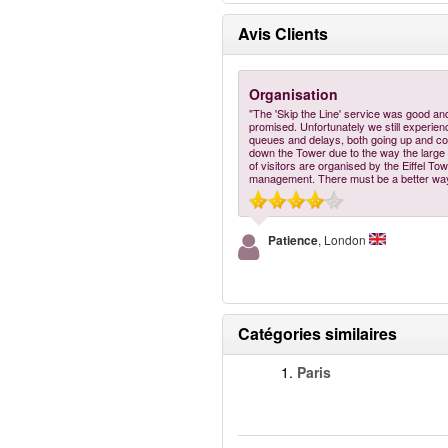
Avis Clients
Organisation
"The 'Skip the Line' service was good an
promised. Unfortunately we still experien
queues and delays, both going up and c
down the Tower due to the way the larg
of visitors are organised by the Eiffel To
management. There must be a better way
Patience
, London
Catégories similaires
1.
Paris