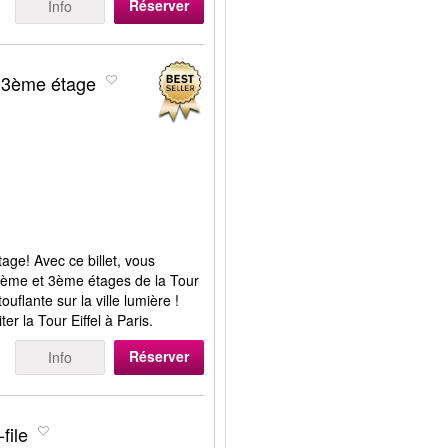
Réserver
Info
u 3ème étage
age! Avec ce billet, vous
 2ème et 3ème étages de la Tour
uflante sur la ville lumière !
er la Tour Eiffel à Paris.
Réserver
Info
file