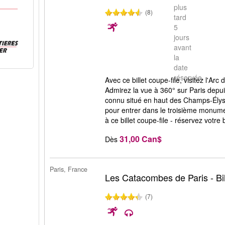
plus
(8)
tard
5
jours
avant
la
date
réservée.
Avec ce billet coupe-file, visitez l'Ar
Admirez la vue à 360° sur Paris de
connu situé en haut des Champs-Élysée
pour entrer dans le troisième monumen
à ce billet coupe-file - réservez votre b
31,00 Can$
Dès
Paris, France
Les Catacombes de Paris - Bil
(7)