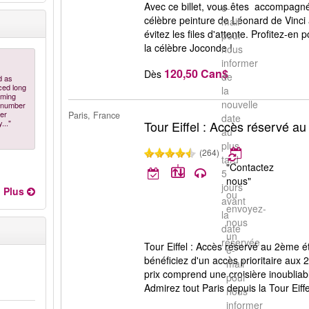
Avec ce billet, vous êtes accompagné
e-
célèbre peinture de Léonard de Vinci 
mail
évitez les files d'attente. Profitez-en 
pour
la célèbre Joconde !
nous
informer
120,50 Can$
Dès
de
d as
ced long
la
oming
nouvelle
e number
wer
Paris, France
date
..."
Tour Eiffel : Accès réservé a
au
plus
(264)
tard
"Contactez
5
nous"
jours
Plus
ou
avant
envoyez-
la
nous
date
un
réservée.
Tour Eiffel : Accès réservé au 2ème ét
e-
bénéficiez d'un accès prioritaire aux 
mail
prix comprend une croisière inoubliab
pour
Admirez tout Paris depuis la Tour Eiffe
nous
informer