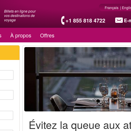
Français
|
Engli
Billets en ligne pour
vos destinations de
+1 855 818 4722
E-m
voyage
s
À propos
Offres
Évitez la queue aux at